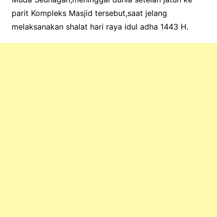
parit Kompleks Masjid tersebut,saat jelang
melaksanakan shalat hari raya idul adha 1443 H.