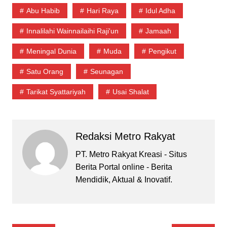
Abu Habib
Hari Raya
Idul Adha
Innalilahi Wainnailaihi Raji'un
Jamaah
Meningal Dunia
Muda
Pengikut
Satu Orang
Seunagan
Tarikat Syattariyah
Usai Shalat
Redaksi Metro Rakyat
PT. Metro Rakyat Kreasi - Situs
Berita Portal online - Berita
Mendidik, Aktual & Inovatif.