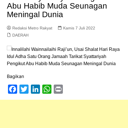
Abu Habib Muda Seunagan
Meningal Dunia
Redaksi Metro Rakyat
Kamis 7 Juli 2022
DAERAH
Bagikan
F
T
Li
W
Pr
a
w
n
h
in
c
itt
k
at
t
e
er
e
s
b
dI
A