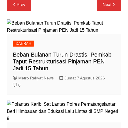
Navigasi
Prev
Next
pos
DAERAH
Beban Bulanan Turun Drastis, Pemkab
Taput Restrukturisasi Pinjaman PEN
Jadi 15 Tahun‎
Metro Rakyat News
Jumat 7 Agustus 2026
0