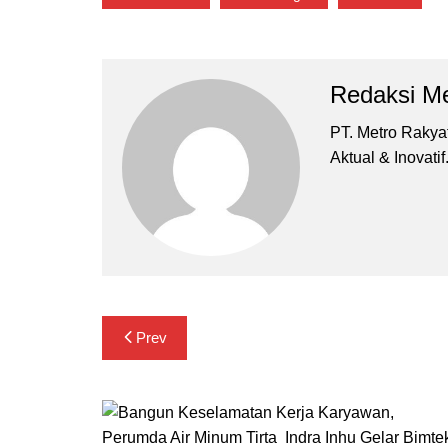
Redaksi Me
PT. Metro Rakyat 
Aktual & Inovatif
Navigasi
Prev
pos