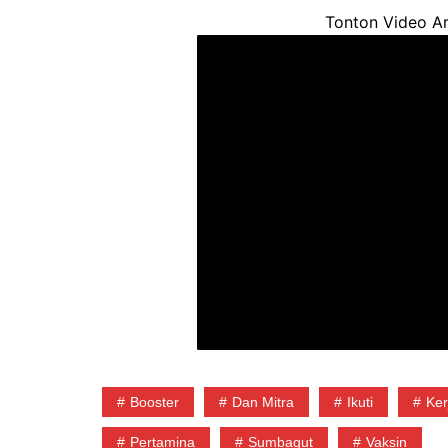
Tonton Video Ar
Booster
Dan Mitra
Ikuti
Ker
Pertamina
Sumbagut
Vaksin