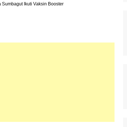
Polisi Kita
Politik
Samosir
TNI Merakyat