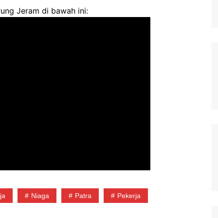
ung Jeram di bawah ini:
ja
Niaga
Patra
Pekerja