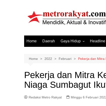
Skip
to
content
Home
Daerah
Gaya Hidup
Headline
Elektronik & Gadget
Hiburan
Home
2022
Februari
Pekerja dan Mitra
Kesehatan
Pekerja dan Mitra K
Olahraga
Niaga Sumbagut Ikut
Otomotif
Sosial & Budaya
Redaksi Metro Rakyat
Minggu 6 Februari 202