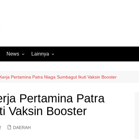
News
Lainnya
Hukum
Advertorial
Internasional
Ekbis
 Kerja Pertamina Patra Niaga Sumbagut Ikuti Vaksin Booster
Kriminal
Medan Sekitarnya
erja Pertamina Patra
Lintas Koramil – MS
Opini
i Vaksin Booster
Megapolitan
Pendidikan
Nasional
Sumut
2
DAERAH
Ormas
Tokoh
Peristiwa
Wisata