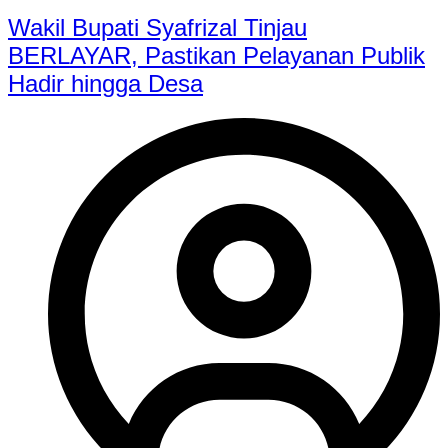
Wakil Bupati Syafrizal Tinjau
BERLAYAR, Pastikan Pelayanan Publik
Hadir hingga Desa