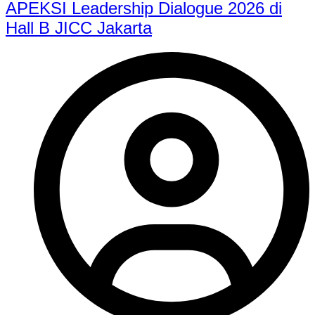
APEKSI Leadership Dialogue 2026 di
Hall B JICC Jakarta