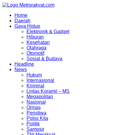
Skip
to
Home
content
Daerah
Gaya Hidup
Elektronik & Gadget
Hiburan
Kesehatan
Olahraga
Otomotif
Sosial & Budaya
Headline
News
Hukum
Internasional
Kriminal
Lintas Koramil – MS
Megapolitan
Nasional
Ormas
Peristiwa
Polisi Kita
Politik
Samosir
TNI Merakyat