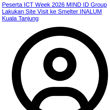
Peserta ICT Week 2026 MIND ID Group
Lakukan Site Visit ke Smelter INALUM
Kuala Tanjung