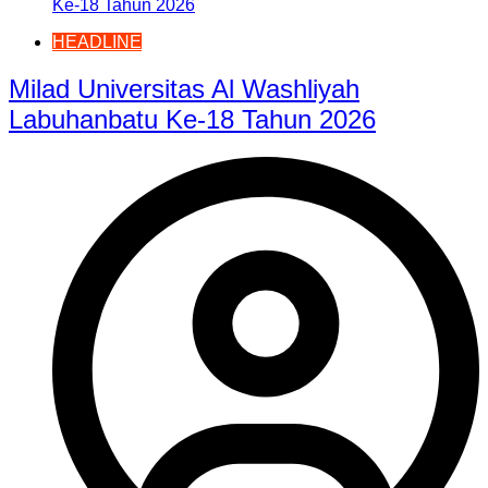
HEADLINE
Milad Universitas Al Washliyah
Labuhanbatu Ke-18 Tahun 2026