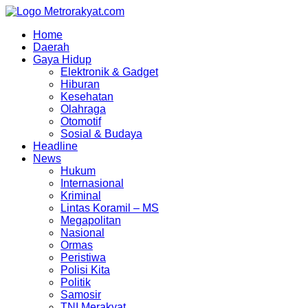
Skip
to
Home
content
Daerah
Gaya Hidup
Elektronik & Gadget
Hiburan
Kesehatan
Olahraga
Otomotif
Sosial & Budaya
Headline
News
Hukum
Internasional
Kriminal
Lintas Koramil – MS
Megapolitan
Nasional
Ormas
Peristiwa
Polisi Kita
Politik
Samosir
TNI Merakyat