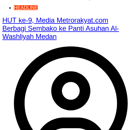
HEADLINE
HUT ke-9, Media Metrorakyat.com
Berbagi Sembako ke Panti Asuhan Al-
Washliyah Medan