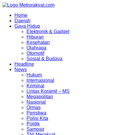
Skip
to
Home
content
Daerah
Gaya Hidup
Elektronik & Gadget
Hiburan
Kesehatan
Olahraga
Otomotif
Sosial & Budaya
Headline
News
Hukum
Internasional
Kriminal
Lintas Koramil – MS
Megapolitan
Nasional
Ormas
Peristiwa
Polisi Kita
Politik
Samosir
TNI Merakyat