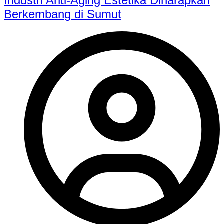
Industri Anti-Aging Estetika Diharapkan
Berkembang di Sumut