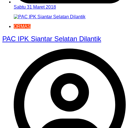
Sabtu 31 Maret 2018
ORMAS
PAC IPK Siantar Selatan Dilantik