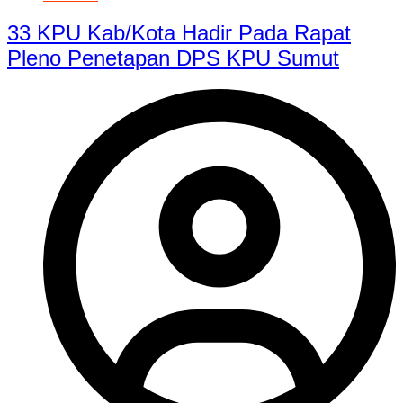
33 KPU Kab/Kota Hadir Pada Rapat
Pleno Penetapan DPS KPU Sumut