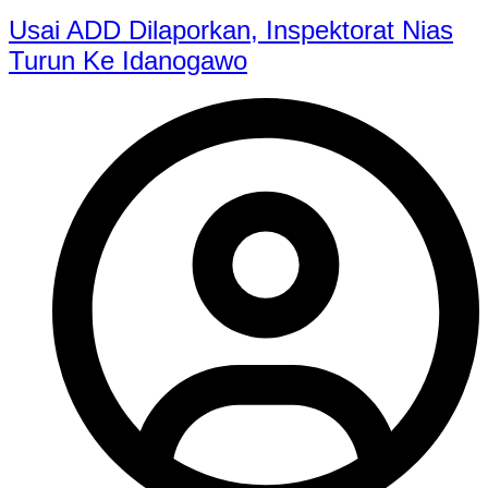
Usai ADD Dilaporkan, Inspektorat Nias
Turun Ke Idanogawo