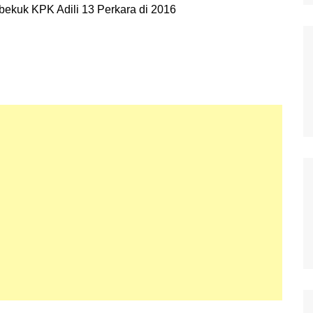
Polisi Kita
Politik
Samosir
TNI Merakyat