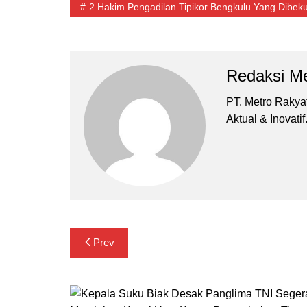
2 Hakim Pengadilan Tipikor Bengkulu Yang Dibeku
Redaksi Me
PT. Metro Rakyat 
Aktual & Inovatif
Navigasi
Prev
pos