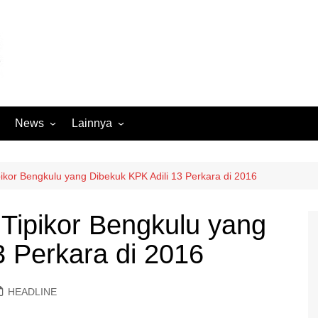
News
Lainnya
Hukum
Advertorial
Internasional
Ekbis
ikor Bengkulu yang Dibekuk KPK Adili 13 Perkara di 2016
Kriminal
Medan Sekitarnya
Tipikor Bengkulu yang
Lintas Koramil – MS
Opini
3 Perkara di 2016
Megapolitan
Pendidikan
Nasional
Sumut
HEADLINE
Ormas
Tokoh
Peristiwa
Wisata