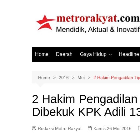
Skip
to
content
Home
Daerah
Gaya Hidup
Headline
Elektronik & Gadget
Hiburan
Home
2016
Mei
2 Hakim Pengadilan Tip
Kesehatan
2 Hakim Pengadilan 
Olahraga
Dibekuk KPK Adili 1
Otomotif
Sosial & Budaya
Redaksi Metro Rakyat
Kamis 26 Mei 2016