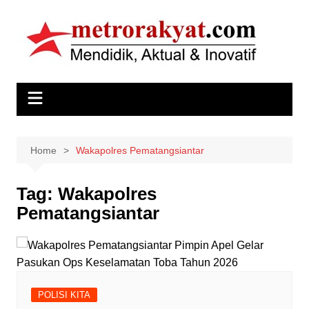
Skip
to
content
Home
Wakapolres Pematangsiantar
Tag:
Wakapolres
Pematangsiantar
POLISI KITA