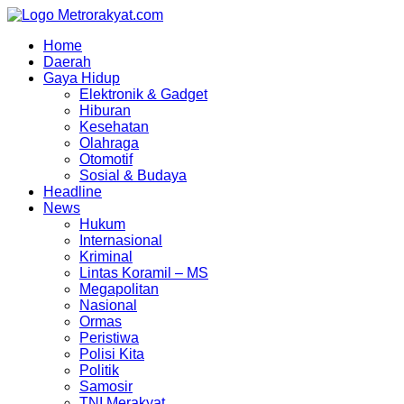
Skip
to
Home
content
Daerah
Gaya Hidup
Elektronik & Gadget
Hiburan
Kesehatan
Olahraga
Otomotif
Sosial & Budaya
Headline
News
Hukum
Internasional
Kriminal
Lintas Koramil – MS
Megapolitan
Nasional
Ormas
Peristiwa
Polisi Kita
Politik
Samosir
TNI Merakyat