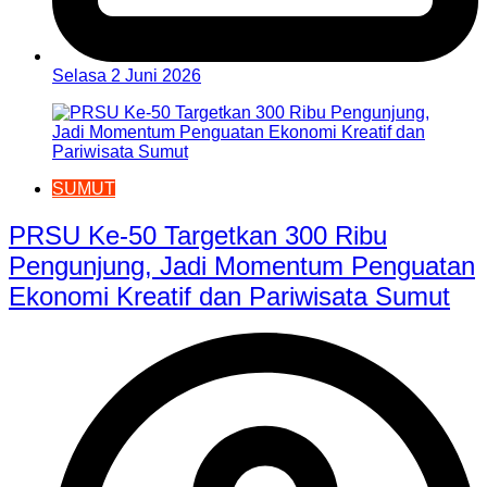
Selasa 2 Juni 2026
SUMUT
PRSU Ke-50 Targetkan 300 Ribu
Pengunjung, Jadi Momentum Penguatan
Ekonomi Kreatif dan Pariwisata Sumut