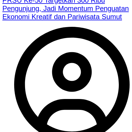
PRSU Ke-50 Targetkan 300 Ribu
Pengunjung, Jadi Momentum Penguatan
Ekonomi Kreatif dan Pariwisata Sumut