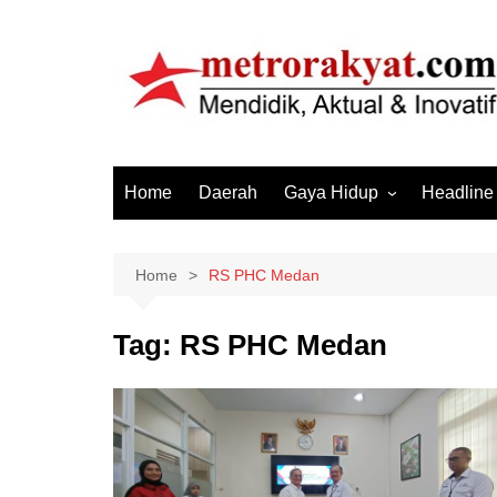
Skip
to
content
Home
Daerah
Gaya Hidup
Headline
Elektronik & Gadget
Hiburan
Home
RS PHC Medan
Kesehatan
Tag:
RS PHC Medan
Olahraga
Otomotif
Sosial & Budaya