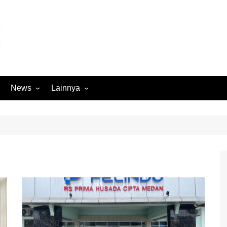
News
Lainnya
Hukum
Advertorial
Internasional
Ekbis
Kriminal
Medan Sekitarnya
Lintas Koramil – MS
Opini
Megapolitan
Pendidikan
Nasional
Sumut
Ormas
Tokoh
Peristiwa
Wisata