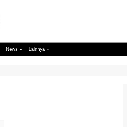
News
Lainnya
Hukum
Advertorial
Internasional
Ekbis
Kriminal
Medan Sekitarnya
Lintas Koramil – MS
Opini
Megapolitan
Pendidikan
Nasional
Sumut
Ormas
Tokoh
Peristiwa
Wisata