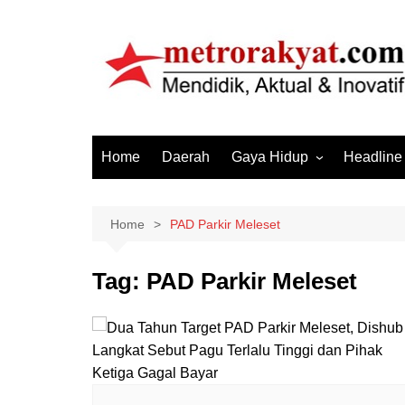
Skip
to
content
Home
Daerah
Gaya Hidup
Headline
Elektronik & Gadget
Hiburan
Home
PAD Parkir Meleset
Kesehatan
Tag:
PAD Parkir Meleset
Olahraga
Otomotif
Sosial & Budaya