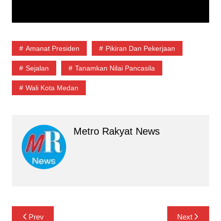
Amanat Presiden
Pikiran Dan Pekerjaan
Sejalan
Tanamkan Nilai Pancasila
Wali Kota Medan
Metro Rakyat News
Navigasi
Prev
Next