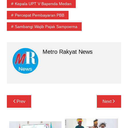
Kepala UPT V Bapenda Medan
Percepat Pembayaran PBB
Sambangi Wajib Pajak Sampoerna
Metro Rakyat News
Navigasi
Prev
Next
pos