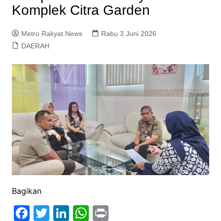
Komplek Citra Garden
Metro Rakyat News
Rabu 3 Juni 2026
DAERAH
Bagikan
F
T
Li
W
Pr