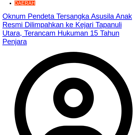
DAERAH
Oknum Pendeta Tersangka Asusila Anak
Resmi Dilimpahkan ke Kejari Tapanuli
Utara, Terancam Hukuman 15 Tahun
Penjara