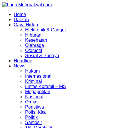
Skip
to
Home
content
Daerah
Gaya Hidup
Elektronik & Gadget
Hiburan
Kesehatan
Olahraga
Otomotif
Sosial & Budaya
Headline
News
Hukum
Internasional
Kriminal
Lintas Koramil – MS
Megapolitan
Nasional
Ormas
Peristiwa
Polisi Kita
Politik
Samosir
TNI Merakyat