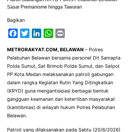
Sasar Premanisme hingga Tawuran
Bagikan
F
T
Li
W
Pr
a
w
n
h
in
c
itt
k
at
t
METRORAKYAT.COM, BELAWAN
– Polres
Pelabuhan Belawan bersama personel Dit Samapta
e
er
e
s
Polda Sumut, Sat Brimob Polda Sumut, dan Satpol
b
dI
A
PP Kota Medan melaksanakan patroli gabungan
o
n
p
dalam rangka Kegiatan Rutin Yang Ditingkatkan
o
p
(KRYD) guna mengantisipasi berbagai bentuk
k
gangguan keamanan dan ketertiban masyarakat
(kamtibmas) di wilayah hukum Polres Pelabuhan
Belawan.
Patroli yang dilaksanakan pada Sabtu (20/6/2026)