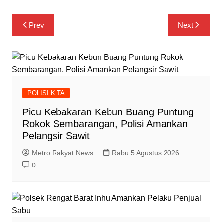
Navigasi
Prev
Next
pos
POLISI KITA
Picu Kebakaran Kebun Buang Puntung
Rokok Sembarangan, Polisi Amankan
Pelangsir Sawit
Metro Rakyat News
Rabu 5 Agustus 2026
0