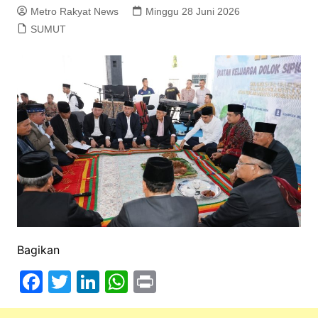
Metro Rakyat News
Minggu 28 Juni 2026
SUMUT
Bagikan
F
T
Li
W
Pr
a
w
n
h
in