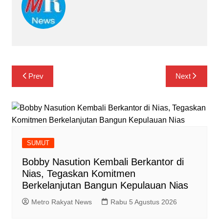
Navigasi
Prev
Next
pos
SUMUT
Bobby Nasution Kembali Berkantor di
Nias, Tegaskan Komitmen
Berkelanjutan Bangun Kepulauan Nias
Metro Rakyat News
Rabu 5 Agustus 2026