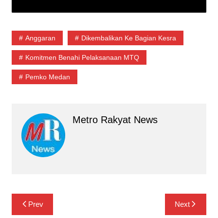
Anggaran
Dikembalikan Ke Bagian Kesra
Komitmen Benahi Pelaksanaan MTQ
Pemko Medan
Metro Rakyat News
Navigasi
Prev
Next
pos