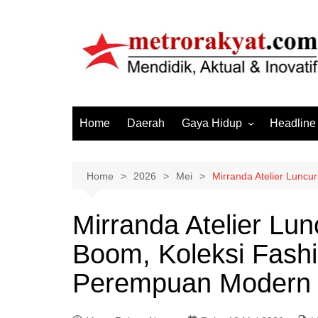
Skip
to
content
Home
Daerah
Gaya Hidup
Headline
Elektronik & Gadget
Hiburan
Home
2026
Mei
Mirranda Atelier Lunc
Kesehatan
Mirranda Atelier Lun
Olahraga
Boom, Koleksi Fash
Otomotif
Sosial & Budaya
Perempuan Modern