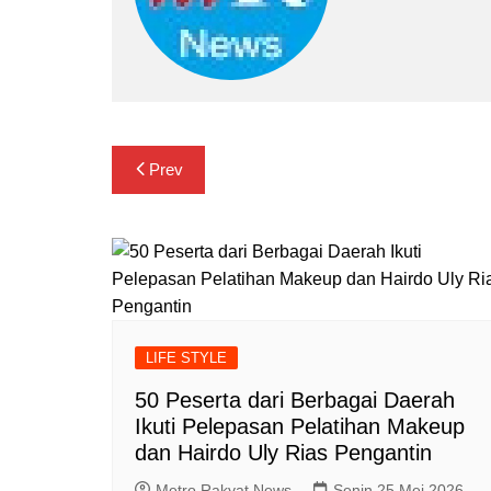
Navigasi
Prev
pos
LIFE STYLE
50 Peserta dari Berbagai Daerah
Ikuti Pelepasan Pelatihan Makeup
dan Hairdo Uly Rias Pengantin
Metro Rakyat News
Senin 25 Mei 2026