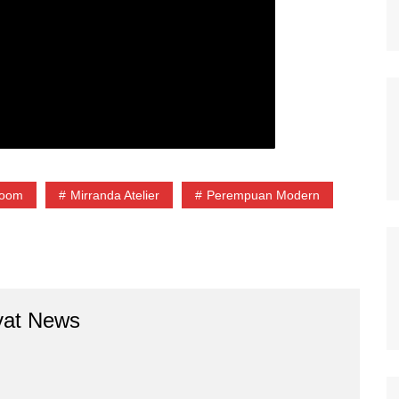
Boom
Mirranda Atelier
Perempuan Modern
yat News