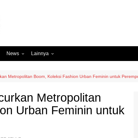
News
Lainnya
Hukum
Advertorial
Internasional
Ekbis
urkan Metropolitan Boom, Koleksi Fashion Urban Feminin untuk Perem
Kriminal
Medan Sekitarnya
curkan Metropolitan
Lintas Koramil – MS
Opini
ion Urban Feminin untuk
Megapolitan
Pendidikan
Nasional
Sumut
Ormas
Tokoh
Peristiwa
Wisata