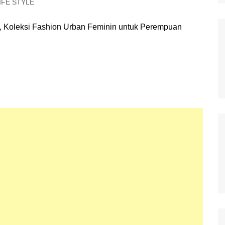
IFE STYLE
Polisi Kita
Politik
Samosir
TNI Merakyat