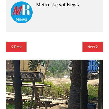
Metro Rakyat News
Navigasi
Prev
Next
pos