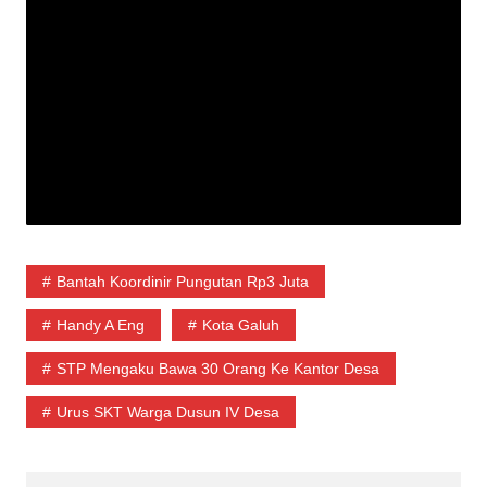
Bantah Koordinir Pungutan Rp3 Juta
Handy A Eng
Kota Galuh
STP Mengaku Bawa 30 Orang Ke Kantor Desa
Urus SKT Warga Dusun IV Desa