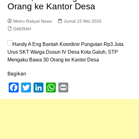
Orang ke Kantor Desa
Metro Rakyat News
Jumat 15 Mei 2026
DAERAH
Bagikan
F
T
Li
W
Pr
a
w
n
h
in
c
itt
k
at
t
e
er
e
s
b
dI
A
o
n
p