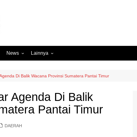
News
Lainnya
Hukum
Advertorial
Internasional
Ekbis
genda Di Balik Wacana Provinsi Sumatera Pantai Timur
Kriminal
Medan Sekitarnya
 Agenda Di Balik
Lintas Koramil – MS
Opini
matera Pantai Timur
Megapolitan
Pendidikan
Nasional
Sumut
DAERAH
Ormas
Tokoh
Peristiwa
Wisata