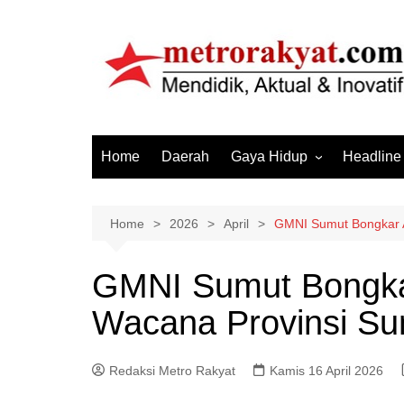
Skip
to
content
Home
Daerah
Gaya Hidup
Headline
Elektronik & Gadget
Hiburan
Home
2026
April
GMNI Sumut Bongkar A
Kesehatan
GMNI Sumut Bongkar
Olahraga
Wacana Provinsi Su
Otomotif
Sosial & Budaya
Redaksi Metro Rakyat
Kamis 16 April 2026