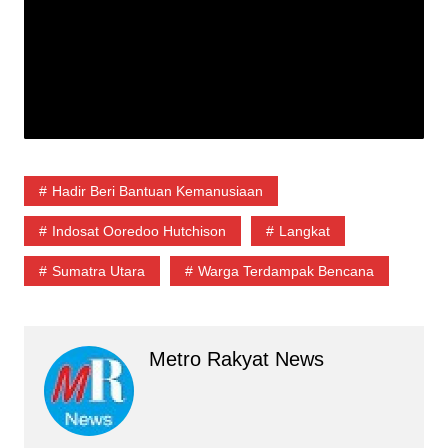
Hadir Beri Bantuan Kemanusiaan
Indosat Ooredoo Hutchison
Langkat
Sumatra Utara
Warga Terdampak Bencana
Metro Rakyat News