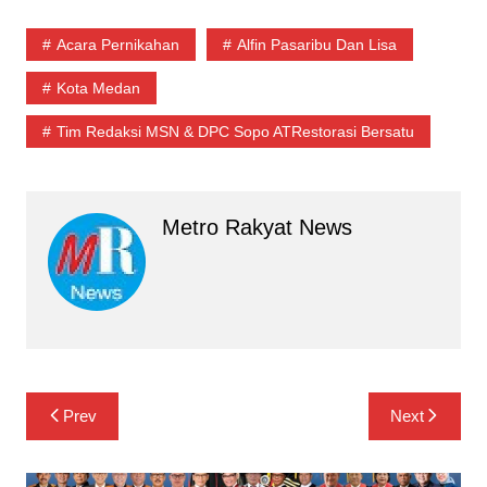
Acara Pernikahan
Alfin Pasaribu Dan Lisa
Kota Medan
Tim Redaksi MSN & DPC Sopo ATRestorasi Bersatu
Metro Rakyat News
Navigasi
Prev
Next
pos