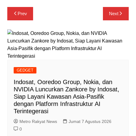
Navigasi
Prev
Next
pos
GEDGET
Indosat, Ooredoo Group, Nokia, dan
NVIDIA Luncurkan Zankore by Indosat,
Siap Layani Kawasan Asia-Pasifik
dengan Platform Infrastruktur AI
Terintegerasi
Metro Rakyat News
Jumat 7 Agustus 2026
0