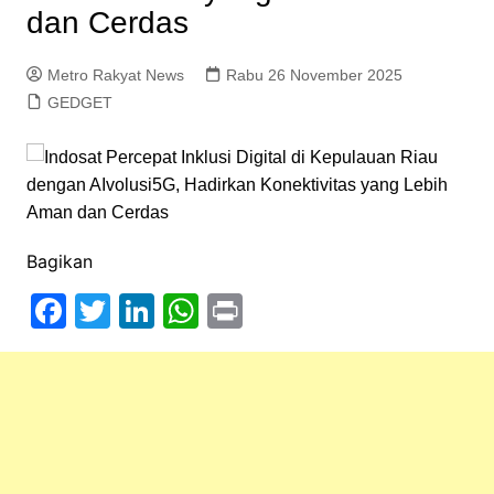
dan Cerdas
Metro Rakyat News
Rabu 26 November 2025
GEDGET
Bagikan
F
T
Li
W
Pr
a
w
n
h
in
c
itt
k
at
t
e
er
e
s
b
dI
A
o
n
p