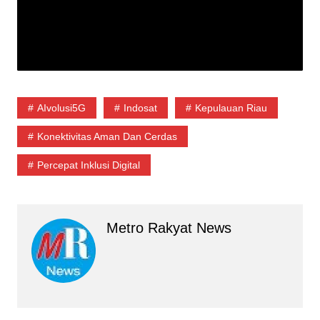
AIvolusi5G
Indosat
Kepulauan Riau
Konektivitas Aman Dan Cerdas
Percepat Inklusi Digital
Metro Rakyat News