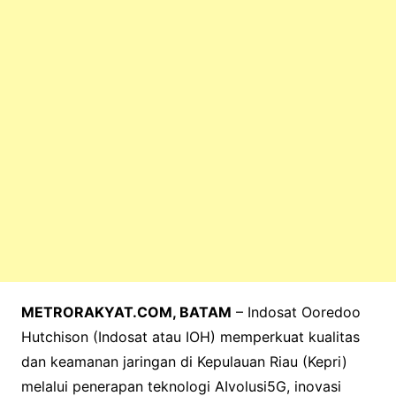
o
p
k
METRORAKYAT.COM, BATAM
– Indosat Ooredoo
Hutchison (Indosat atau IOH) memperkuat kualitas
dan keamanan jaringan di Kepulauan Riau (Kepri)
melalui penerapan teknologi AIvolusi5G, inovasi