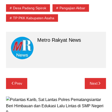
Desa Padang Sipirok
Pengajian Akbar
TP PKK Kabupaten Asaha
Metro Rakyat News
Navigasi
Prev
Next
pos