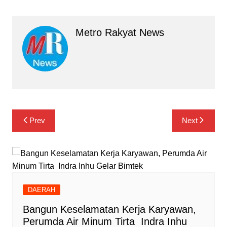
Metro Rakyat News
Navigasi
Prev
Next
pos
DAERAH
Bangun Keselamatan Kerja Karyawan,
Perumda Air Minum Tirta Indra Inhu