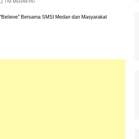
TNI MERAKYAT
Polisi Kita
Politik
Samosir
TNI Merakyat