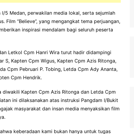
m I/5 Medan, perwakilan media lokal, serta sejumlah
s. Film “Believe”, yang mengangkat tema perjuangan,
memberikan inspirasi mendalam bagi seluruh peserta
an Letkol Cpm Hanri Wira turut hadir didampingi
tar S, Kapten Cpm Wigus, Kapten Cpm Azis Ritonga,
tda Cpm Pebruari P. Tobing, Letda Cpm Ady Ananta,
pten Cpm Hendrik.
 diwakili Kapten Cpm Azis Ritonga dan Letda Cpm
tan ini dilaksanakan atas instruksi Pangdam I/Bukit
ngajak masyarakat dan insan media menyaksikan film
ya.
n bahwa keberadaan kami bukan hanya untuk tugas