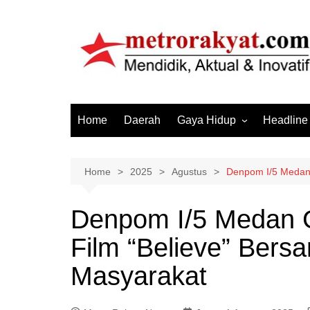
Skip
to
content
Home
Daerah
Gaya Hidup
Headline
Elektronik & Gadget
Hiburan
Home
2025
Agustus
Denpom I/5 Medan 
Kesehatan
Denpom I/5 Medan 
Olahraga
Film “Believe” Ber
Otomotif
Sosial & Budaya
Masyarakat