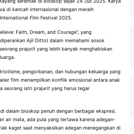
 tayang serentak di bioskop sejak 24 Juli 2025. Karya
a di kancah internasional dengan meraih
nternational Film Festival 2025.
“Believe: Faith, Dream, and Courage”, yang
diperankan Ajil Ditto) dalam memahami sosok
 seorang prajurit yang lebih banyak menghabiskan
luarga.
atriotisme, pengorbanan, dan hubungan keluarga yang
ailer film menampilkan konflik emosional antara anak
 seorang istri prajurit yang harus tegar
 di dalam bioskop penuh dengan berbagai ekspresi.
n air mata, ada pula yang tertawa karena adegan-
teriak kaget saat menyaksikan adegan menegangkan di