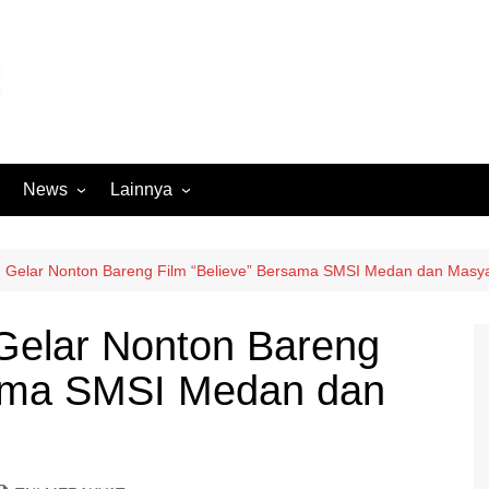
News
Lainnya
Hukum
Advertorial
Internasional
Ekbis
Gelar Nonton Bareng Film “Believe” Bersama SMSI Medan dan Masy
Kriminal
Medan Sekitarnya
Gelar Nonton Bareng
Lintas Koramil – MS
Opini
sama SMSI Medan dan
Megapolitan
Pendidikan
Nasional
Sumut
Ormas
Tokoh
Peristiwa
Wisata