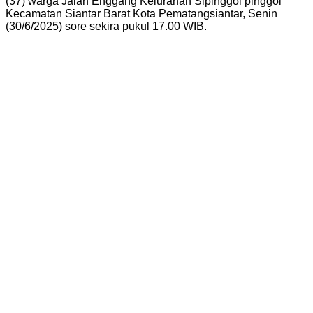
(37) warga Jalan Enggang Kelurahan Sipinggol pinggol
Kecamatan Siantar Barat Kota Pematangsiantar, Senin
(30/6/2025) sore sekira pukul 17.00 WIB.