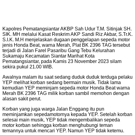
Kapolres Pematangsiantar AKBP Sah Udur T.M. Sitinjak SH.
SIK. MH melalui Kasat Reskrim AKP Sandi Riz Akbar, S.Tr.K.
S.I.K. M.H menjelaskan dugaan penggelapan sepeda motor
jenis Honda Beat, warna Merah, Plat BK 2396 TAG tersebut
terjadi di Jalan Farel Pasaribu Gang Tebu Kelurahan
Sukamaju Kecamatan Siantar Marihat Kota
Pematangsiantar, pada Kamis 23 November 2023 silam
sekira pukul 21.00 WIB.
Awalnya malam itu saat sedang duduk duduk terduga pelaku
YEP melihat korban sedang bermain musik. Tidak lama
kemudian YEP meminjam sepeda motor Honda Beat warna
Merah BK 2396 TAG milik korban sambil memohon dengan
alasan sakit perut.
Korban yang juga warga Jalan Enggang itu pun
meminjamkan sepedamotornya kepada YEP. Setelah korban
selesai main musik, YEP tidak mengembalikan sepeda
motor korban sehingga korban menghubungi teman
temannya untuk mencari YEP. Namun YEP tidak ketemu.