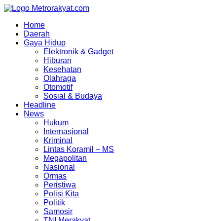
Skip
to
Home
content
Daerah
Gaya Hidup
Elektronik & Gadget
Hiburan
Kesehatan
Olahraga
Otomotif
Sosial & Budaya
Headline
News
Hukum
Internasional
Kriminal
Lintas Koramil – MS
Megapolitan
Nasional
Ormas
Peristiwa
Polisi Kita
Politik
Samosir
TNI Merakyat