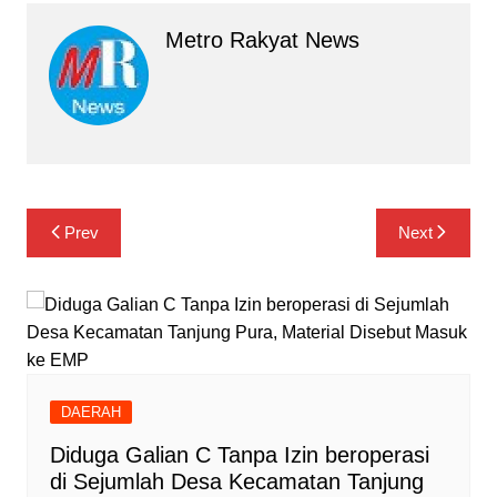
Metro Rakyat News
Navigasi
Prev
Next
pos
DAERAH
Diduga Galian C Tanpa Izin beroperasi
di Sejumlah Desa Kecamatan Tanjung