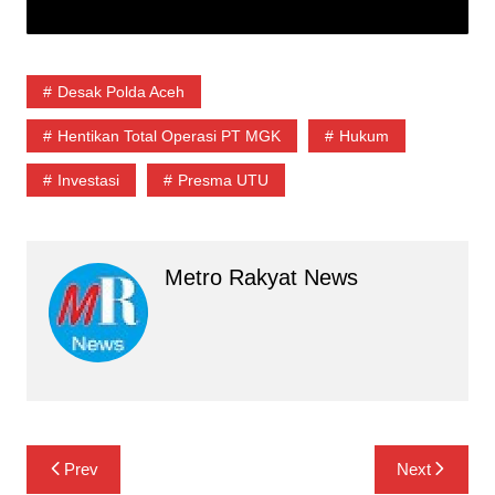
Desak Polda Aceh
Hentikan Total Operasi PT MGK
Hukum
Investasi
Presma UTU
Metro Rakyat News
Navigasi
Prev
Next