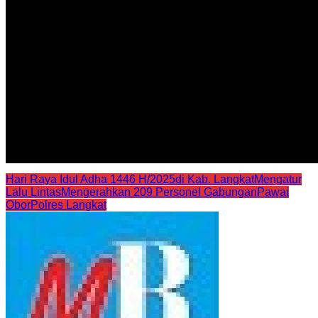
Hari Raya Idul Adha 1446 H/2025di Kab. Langkat
Mengatur
Lalu Lintas
Mengerahkan 209 Personel Gabungan
Pawai
Obor
Polres Langkat