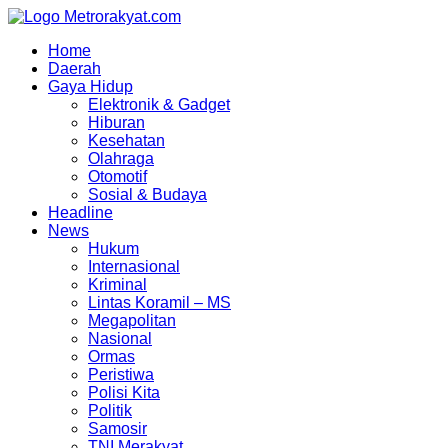
Skip
to
Home
content
Daerah
Gaya Hidup
Elektronik & Gadget
Hiburan
Kesehatan
Olahraga
Otomotif
Sosial & Budaya
Headline
News
Hukum
Internasional
Kriminal
Lintas Koramil – MS
Megapolitan
Nasional
Ormas
Peristiwa
Polisi Kita
Politik
Samosir
TNI Merakyat