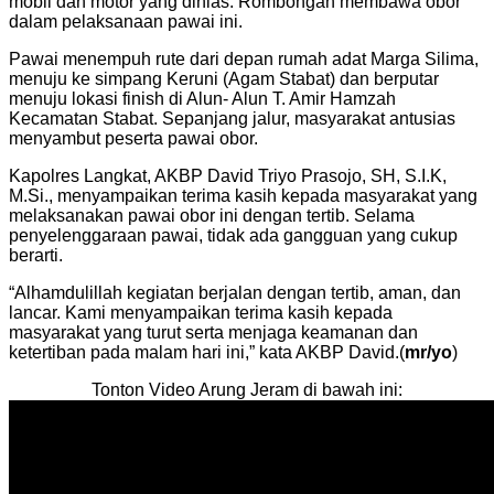
mobil dan motor yang dihias. Rombongan membawa obor
dalam pelaksanaan pawai ini.
Pawai menempuh rute dari depan rumah adat Marga Silima,
menuju ke simpang Keruni (Agam Stabat) dan berputar
menuju lokasi finish di Alun- Alun T. Amir Hamzah
Kecamatan Stabat. Sepanjang jalur, masyarakat antusias
menyambut peserta pawai obor.
Kapolres Langkat, AKBP David Triyo Prasojo, SH, S.I.K,
M.Si., menyampaikan terima kasih kepada masyarakat yang
melaksanakan pawai obor ini dengan tertib. Selama
penyelenggaraan pawai, tidak ada gangguan yang cukup
berarti.
“Alhamdulillah kegiatan berjalan dengan tertib, aman, dan
lancar. Kami menyampaikan terima kasih kepada
masyarakat yang turut serta menjaga keamanan dan
ketertiban pada malam hari ini,” kata AKBP David.(
mr/yo
)
Tonton Video Arung Jeram di bawah ini: