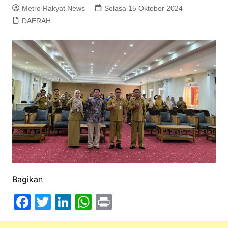
Metro Rakyat News
Selasa 15 Oktober 2024
DAERAH
Bagikan
F
T
Li
W
Pr
a
w
n
h
in