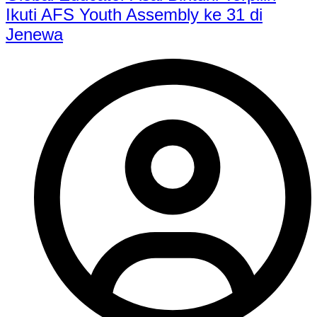
Ikuti AFS Youth Assembly ke 31 di
Jenewa