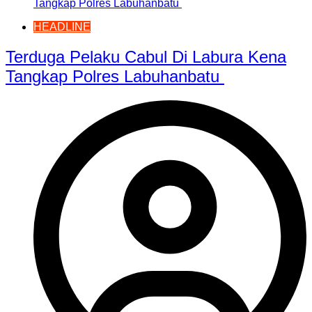
HEADLINE
Terduga Pelaku Cabul Di Labura Kena
Tangkap Polres Labuhanbatu