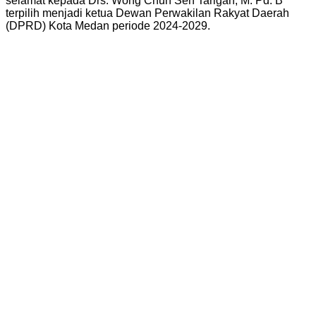
selamat kepada Drs. Wong Chun Sen Tarigan, M. Pd. B
terpilih menjadi ketua Dewan Perwakilan Rakyat Daerah
(DPRD) Kota Medan periode 2024-2029.