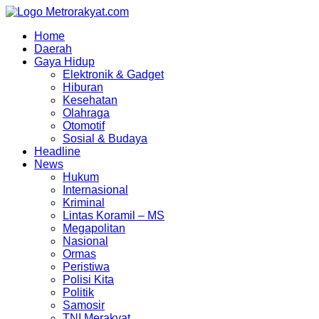
Skip
to
Home
content
Daerah
Gaya Hidup
Elektronik & Gadget
Hiburan
Kesehatan
Olahraga
Otomotif
Sosial & Budaya
Headline
News
Hukum
Internasional
Kriminal
Lintas Koramil – MS
Megapolitan
Nasional
Ormas
Peristiwa
Polisi Kita
Politik
Samosir
TNI Merakyat