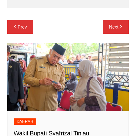
Navigasi
Prev
Next
pos
DAERAH
Wakil Bupati Syafrizal Tinjau