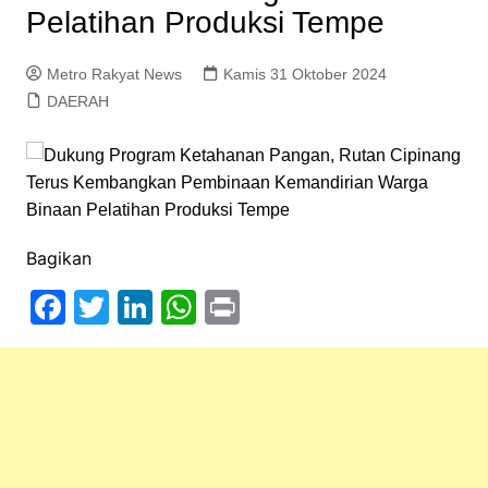
Pelatihan Produksi Tempe
Metro Rakyat News
Kamis 31 Oktober 2024
DAERAH
Bagikan
F
T
Li
W
Pr
a
w
n
h
in
c
itt
k
at
t
e
er
e
s
b
dI
A
o
n
p