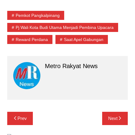
Pemkot Pangkalpinang
Pj Wali Kota Budi Utama Menjadi Pembina Upacara
Reward Perdana
Saat Apel Gabungan
Metro Rakyat News
Navigasi
Prev
Next
pos