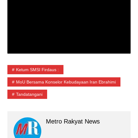
Ketum SMSI Firdaus :
MoU Bersama Konselor Kebudayaan Iran Ebrahimi
Tandatangani
Metro Rakyat News