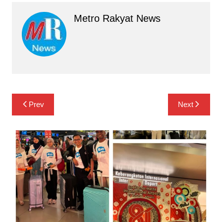
Metro Rakyat News
Navigasi
Prev
Next
pos