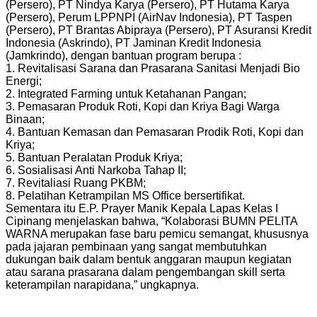
(Persero), PT Nindya Karya (Persero), PT Hutama Karya
(Persero), Perum LPPNPI (AirNav Indonesia), PT Taspen
(Persero), PT Brantas Abipraya (Persero), PT Asuransi Kredit
Indonesia (Askrindo), PT Jaminan Kredit Indonesia
(Jamkrindo), dengan bantuan program berupa :
1. Revitalisasi Sarana dan Prasarana Sanitasi Menjadi Bio
Energi;
2. Integrated Farming untuk Ketahanan Pangan;
3. Pemasaran Produk Roti, Kopi dan Kriya Bagi Warga
Binaan;
4. Bantuan Kemasan dan Pemasaran Prodik Roti, Kopi dan
Kriya;
5. Bantuan Peralatan Produk Kriya;
6. Sosialisasi Anti Narkoba Tahap II;
7. Revitaliasi Ruang PKBM;
8. Pelatihan Ketrampilan MS Office bersertifikat.
Sementara itu E.P. Prayer Manik Kepala Lapas Kelas I
Cipinang menjelaskan bahwa, “Kolaborasi BUMN PELITA
WARNA merupakan fase baru pemicu semangat, khususnya
pada jajaran pembinaan yang sangat membutuhkan
dukungan baik dalam bentuk anggaran maupun kegiatan
atau sarana prasarana dalam pengembangan skill serta
keterampilan narapidana,” ungkapnya.