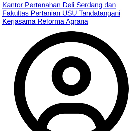
Kantor Pertanahan Deli Serdang dan
Fakultas Pertanian USU Tandatangani
Kerjasama Reforma Agraria