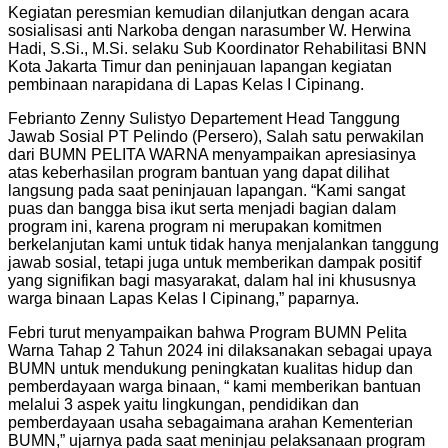
Kegiatan peresmian kemudian dilanjutkan dengan acara
sosialisasi anti Narkoba dengan narasumber W. Herwina
Hadi, S.Si., M.Si. selaku Sub Koordinator Rehabilitasi BNN
Kota Jakarta Timur dan peninjauan lapangan kegiatan
pembinaan narapidana di Lapas Kelas I Cipinang.
Febrianto Zenny Sulistyo Departement Head Tanggung
Jawab Sosial PT Pelindo (Persero), Salah satu perwakilan
dari BUMN PELITA WARNA menyampaikan apresiasinya
atas keberhasilan program bantuan yang dapat dilihat
langsung pada saat peninjauan lapangan. “Kami sangat
puas dan bangga bisa ikut serta menjadi bagian dalam
program ini, karena program ni merupakan komitmen
berkelanjutan kami untuk tidak hanya menjalankan tanggung
jawab sosial, tetapi juga untuk memberikan dampak positif
yang signifikan bagi masyarakat, dalam hal ini khususnya
warga binaan Lapas Kelas I Cipinang,” paparnya.
Febri turut menyampaikan bahwa Program BUMN Pelita
Warna Tahap 2 Tahun 2024 ini dilaksanakan sebagai upaya
BUMN untuk mendukung peningkatan kualitas hidup dan
pemberdayaan warga binaan, “ kami memberikan bantuan
melalui 3 aspek yaitu lingkungan, pendidikan dan
pemberdayaan usaha sebagaimana arahan Kementerian
BUMN,” ujarnya pada saat meninjau pelaksanaan program