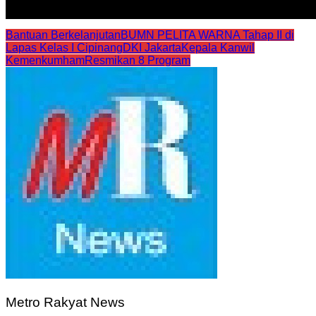
Bantuan Berkelanjutan
BUMN PELITA WARNA Tahap II di
Lapas Kelas I Cipinang
DKI Jakarta
Kepala Kanwil
Kemenkumham
Resmikan 8 Program
Metro Rakyat News