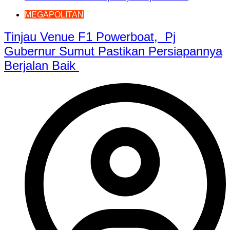
MEGAPOLITAN
Tinjau Venue F1 Powerboat, Pj
Gubernur Sumut Pastikan Persiapannya
Berjalan Baik