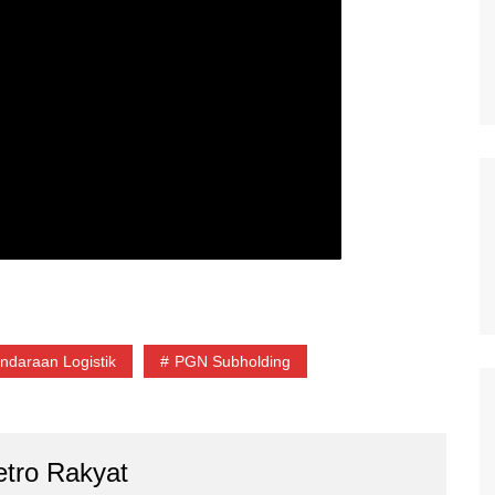
ndaraan Logistik
PGN Subholding
tro Rakyat