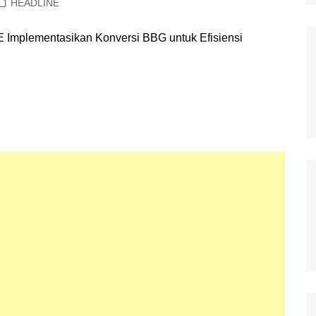
HEADLINE
Polisi Kita
Politik
Samosir
TNI Merakyat