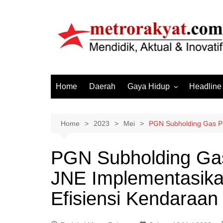
Skip
to
content
Home
Daerah
Gaya Hidup
Headline
Elektronik & Gadget
Hiburan
Home
2023
Mei
PGN Subholding Gas Pe
Kesehatan
PGN Subholding Ga
Olahraga
JNE Implementasika
Otomotif
Sosial & Budaya
Efisiensi Kendaraan 