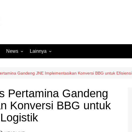
News
Lainnya
Hukum
Advertorial
Internasional
Ekbis
rtamina Gandeng JNE Implementasikan Konversi BBG untuk Efisiensi
Kriminal
Medan Sekitarnya
s Pertamina Gandeng
Lintas Koramil – MS
Opini
n Konversi BBG untuk
Megapolitan
Pendidikan
Nasional
Sumut
Logistik
Ormas
Tokoh
Peristiwa
Wisata