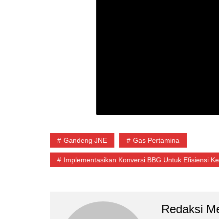
Gandeng JNE
Gas Pertamina
Implementasikan Konversi BBG Untuk Efisiensi Ke
Redaksi Me