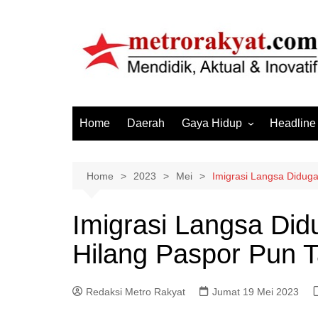
Skip
to
content
Home
Daerah
Gaya Hidup
Headline
Elektronik & Gadget
Hiburan
Home
2023
Mei
Imigrasi Langsa Didug
Kesehatan
Imigrasi Langsa Di
Olahraga
Hilang Paspor Pun 
Otomotif
Sosial & Budaya
Redaksi Metro Rakyat
Jumat 19 Mei 2023