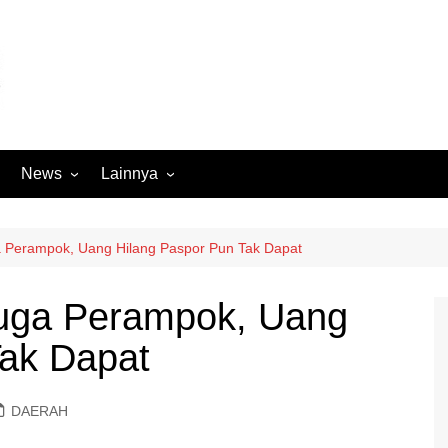
News
Lainnya
Hukum
Advertorial
Internasional
Ekbis
a Perampok, Uang Hilang Paspor Pun Tak Dapat
Kriminal
Medan Sekitarnya
duga Perampok, Uang
Lintas Koramil – MS
Opini
Tak Dapat
Megapolitan
Pendidikan
Nasional
Sumut
DAERAH
Ormas
Tokoh
Peristiwa
Wisata