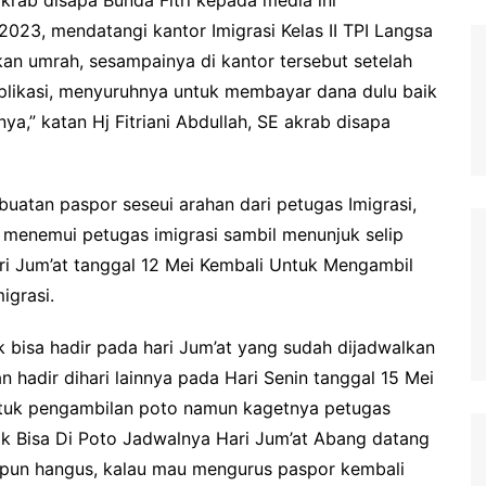
023, mendatangi kantor Imigrasi Kelas II TPI Langsa
n umrah, sesampainya di kantor tersebut setelah
 aplikasi, menyuruhnya untuk membayar dana dulu baik
ya,” katan Hj Fitriani Abdullah, SE akrab disapa
atan paspor seseui arahan dari petugas Imigrasi,
si menemui petugas imigrasi sambil menunjuk selip
ri Jum’at tanggal 12 Mei Kembali Untuk Mengambil
igrasi.
k bisa hadir pada hari Jum’at yang sudah dijadwalkan
n hadir dihari lainnya pada Hari Senin tanggal 15 Mei
ntuk pengambilan poto namun kagetnya petugas
k Bisa Di Poto Jadwalnya Hari Jum’at Abang datang
a pun hangus, kalau mau mengurus paspor kembali