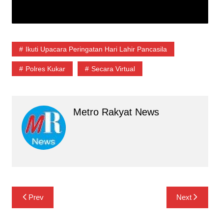
Ikuti Upacara Peringatan Hari Lahir Pancasila
Polres Kukar
Secara Virtual
Metro Rakyat News
Navigasi
Prev
Next
pos