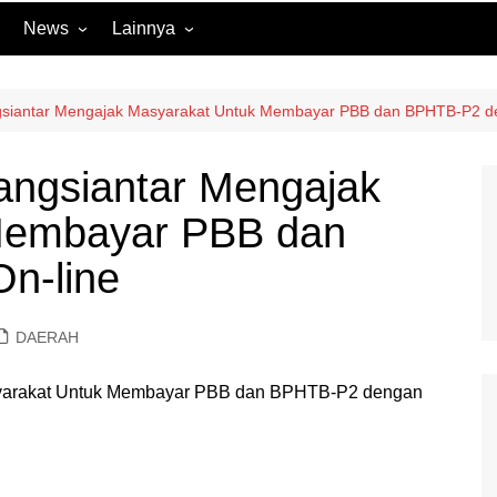
News
Lainnya
Hukum
Advertorial
Internasional
Ekbis
ngsiantar Mengajak Masyarakat Untuk Membayar PBB dan BPHTB-P2 d
Kriminal
Medan Sekitarnya
angsiantar Mengajak
Lintas Koramil – MS
Opini
Membayar PBB dan
Megapolitan
Pendidikan
Nasional
Sumut
n-line
Ormas
Tokoh
Peristiwa
Wisata
DAERAH
Polisi Kita
Politik
Samosir
TNI Merakyat