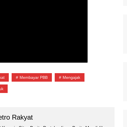
kat
Membayar PBB
Mengajak
uk
tro Rakyat