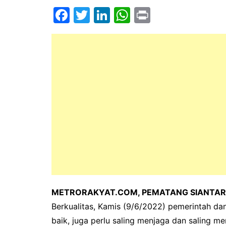
F
T
Li
W
Pr
a
w
n
h
in
c
itt
k
at
t
e
er
e
s
b
dI
A
o
n
p
o
p
k
METRORAKYAT.COM, PEMATANG SIANTAR
Berkualitas, Kamis (9/6/2022) pemerintah d
baik, juga perlu saling menjaga dan saling m