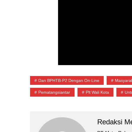
Dan BPHTB-P2 Dengan On-Line
Masyara
Pematangsiantar
Plt Wali Kota
Unt
Redaksi Me