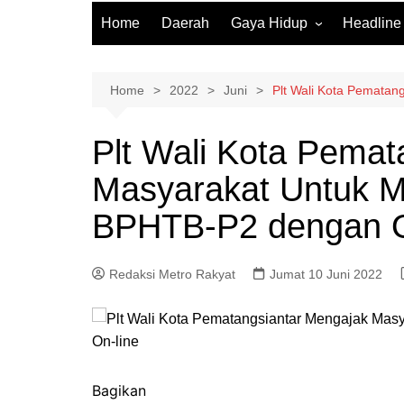
Home
Daerah
Gaya Hidup
Headline
Elektronik & Gadget
Hiburan
Home
2022
Juni
Plt Wali Kota Pemata
Kesehatan
Plt Wali Kota Pemat
Olahraga
Masyarakat Untuk 
Otomotif
Sosial & Budaya
BPHTB-P2 dengan O
Redaksi Metro Rakyat
Jumat 10 Juni 2022
Bagikan