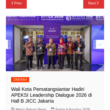
Navigasi
Prev
Next
pos
DAERAH
Wali Kota Pematangsiantar Hadiri
APEKSI Leadership Dialogue 2026 di
Hall B JICC Jakarta
Metro Rakyat News
Kamis 6 Agustus 2026