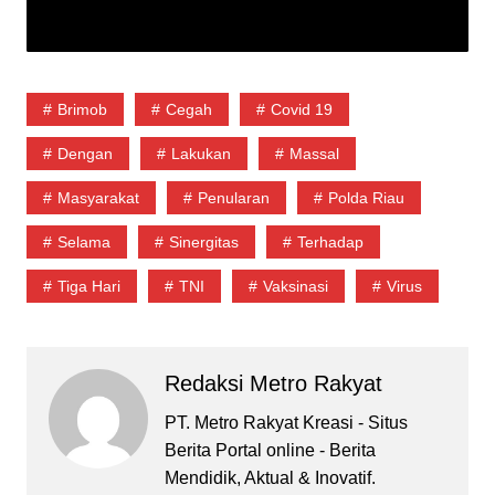
Brimob
Cegah
Covid 19
Dengan
Lakukan
Massal
Masyarakat
Penularan
Polda Riau
Selama
Sinergitas
Terhadap
Tiga Hari
TNI
Vaksinasi
Virus
Redaksi Metro Rakyat
PT. Metro Rakyat Kreasi - Situs
Berita Portal online - Berita
Mendidik, Aktual & Inovatif.