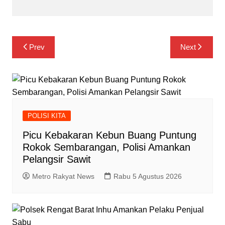
Navigasi
Prev
Next
pos
POLISI KITA
Picu Kebakaran Kebun Buang Puntung
Rokok Sembarangan, Polisi Amankan
Pelangsir Sawit
Metro Rakyat News
Rabu 5 Agustus 2026