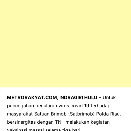
k
METRORAKYAT.COM, INDRAGIRI HULU
– Untuk
pencegahan penularan virus covid 19 terhadap
masyarakat Satuan Brimob (Satbrimob) Polda Riau,
bersinergitas dengan TNI melakukan kegiatan
vaksinasi massal selama tiga hari