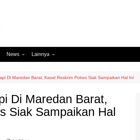
News
Lainnya
Hukum
Advertorial
Internasional
Ekbis
pi Di Maredan Barat, Kasat Reskrim Polres Siak Sampaikan Hal Ini
Kriminal
Medan Sekitarnya
i Di Maredan Barat,
Lintas Koramil – MS
Opini
es Siak Sampaikan Hal
Megapolitan
Pendidikan
Nasional
Sumut
Ormas
Tokoh
Peristiwa
Wisata