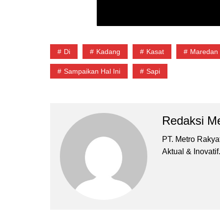
Di
Kadang
Kasat
Maredan 
Sampaikan Hal Ini
Sapi
Redaksi Me
PT. Metro Rakyat 
Aktual & Inovatif