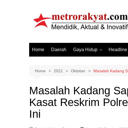
Skip
to
content
Home
Daerah
Gaya Hidup
Headline
Elektronik & Gadget
Hiburan
Home
2021
Oktober
Masalah Kadang Sa
Kesehatan
Masalah Kadang Sap
Olahraga
Kasat Reskrim Polr
Otomotif
Sosial & Budaya
Ini