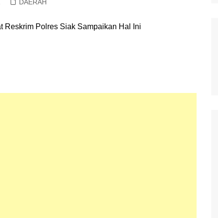
1
DAERAH
Polisi Kita
Politik
Samosir
TNI Merakyat