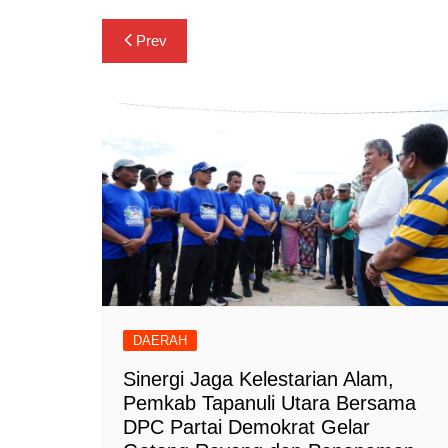
Navigasi
Prev
pos
DAERAH
‎Sinergi Jaga Kelestarian Alam,
Pemkab Tapanuli Utara Bersama
DPC Partai Demokrat Gelar