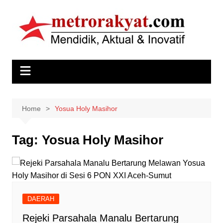
Skip
to
content
Home
Yosua Holy Masihor
Tag:
Yosua Holy Masihor
DAERAH
Rejeki Parsahala Manalu Bertarung