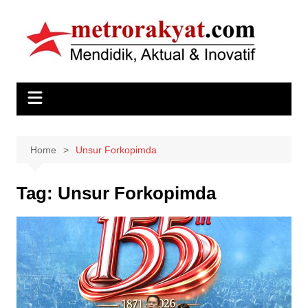
Skip
to
content
Home
Unsur Forkopimda
Tag:
Unsur Forkopimda