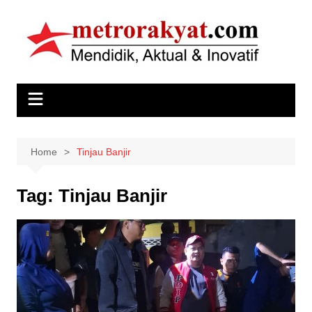
Skip
to
content
Home
Tinjau Banjir
Tag:
Tinjau Banjir