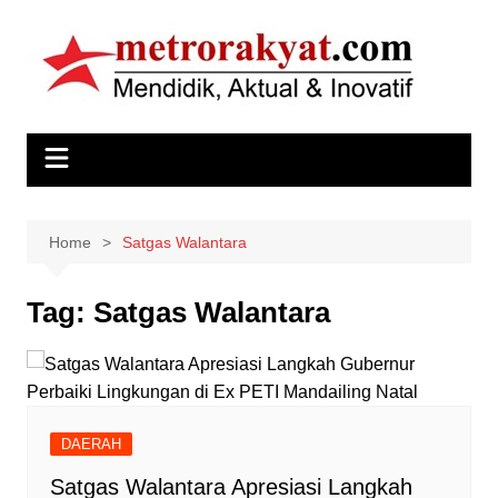
Skip
to
content
Home
Satgas Walantara
Tag:
Satgas Walantara
DAERAH
Satgas Walantara Apresiasi Langkah