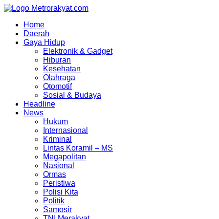
Skip
to
Home
content
Daerah
Gaya Hidup
Elektronik & Gadget
Hiburan
Kesehatan
Olahraga
Otomotif
Sosial & Budaya
Headline
News
Hukum
Internasional
Kriminal
Lintas Koramil – MS
Megapolitan
Nasional
Ormas
Peristiwa
Polisi Kita
Politik
Samosir
TNI Merakyat