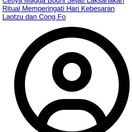
Cetiya Magga Bodhi Sejati Laksanakan
Ritual Memperingati Hari Kebesaran
Laotzu dan Cong Fo