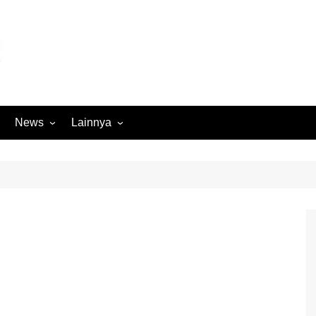
News
Lainnya
Hukum
Advertorial
Internasional
Ekbis
Kriminal
Medan Sekitarnya
Lintas Koramil – MS
Opini
Megapolitan
Pendidikan
Nasional
Sumut
Ormas
Tokoh
Peristiwa
Wisata