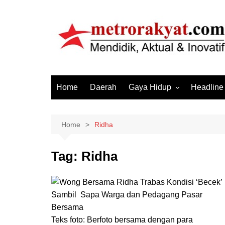
Skip
to
content
Home
Daerah
Gaya Hidup
Headline
Elektronik & Gadget
Hiburan
Home
Ridha
Kesehatan
Tag:
Ridha
Olahraga
Otomotif
Sosial & Budaya
Teks foto: Berfoto bersama dengan para