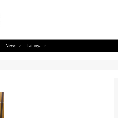
News
Lainnya
Hukum
Advertorial
Internasional
Ekbis
Kriminal
Medan Sekitarnya
Lintas Koramil – MS
Opini
Megapolitan
Pendidikan
Nasional
Sumut
Ormas
Tokoh
Peristiwa
Wisata