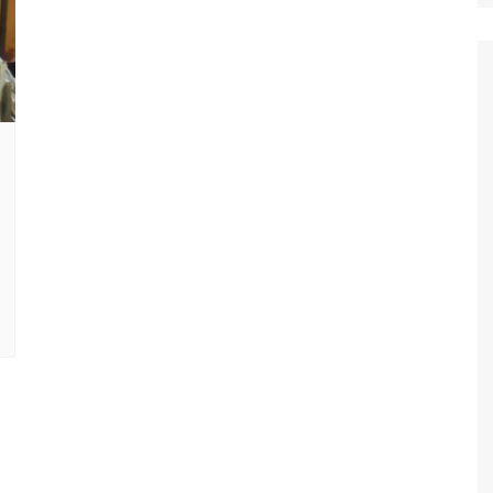
Polisi Kita
Politik
Samosir
TNI Merakyat